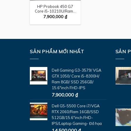
HP Probook 450 G7
Core i5-10210U/Ram…
7,900,000
₫
SẢN PHẨM MỚI NHẤT
SẢN 
Dell Gaming G3-3579/ VGA
GTX 1050/ Core i5-8300H/
Ram 8GB/ SSD 256GB/
15.6"inch FHD-IPS
7,900,000
₫
Dell G5-5500 Core i7/VGA
RTX 2060/Ram 16GB/SSD
512GB/15.6"inch FHD-
IPS/Laptop Gaming- Đồ họa
14,500,000
₫