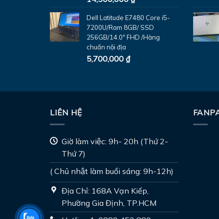
Dell Latitude E7480 Core i5-
7200U/Ram 8GB/ SSD
256GB/14.0" FHD /Hàng
chuẩn nội địa
5,700,000
₫
LIÊN HỆ
FANPA
Giờ làm việc: 9h- 20h (Thứ 2-
Thứ 7)
( Chủ nhật làm buổi sáng: 9h-12h)
Địa Chỉ: 168A Vạn Kiếp,
Phường Gia Định, TP.HCM