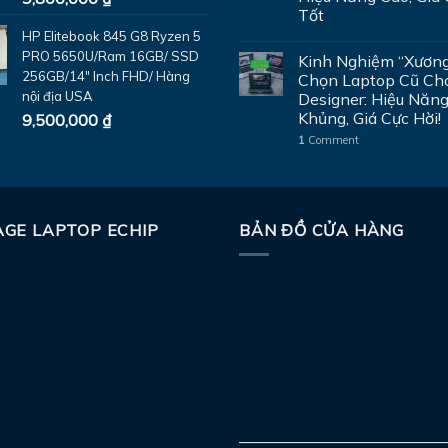
Tốt
HP Elitebook 845 G8 Ryzen 5
PRO 5650U/Ram 16GB/ SSD
Kinh Nghiệm “Xươn
256GB/14" Inch FHD/ Hàng
Chọn Laptop Cũ Ch
nội địa USA
Designer: Hiệu Năn
Khủng, Giá Cực Hời!
9,500,000
₫
1
Comment
GE LAPTOP ECHIP
BẢN ĐỒ CỬA HÀNG
—————————————