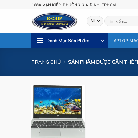
Skip
168A VẠN KIẾP, PHƯỜNG GIA ĐỊNH, TPHCM
to
content
Tìm
kiếm:
Danh Mục Sản Phẩm
LAPTOP-MA
TRANG CHỦ
/
SẢN PHẨM ĐƯỢC GẮN THẺ “L
Thích
có
sản
phẩm
này !
Like !