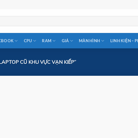
CBOOK
CPU
RAM
GIÁ
MÀN HÌNH
LINH KIỆN – 
APTOP CŨ KHU VỰC VẠN KIẾP”