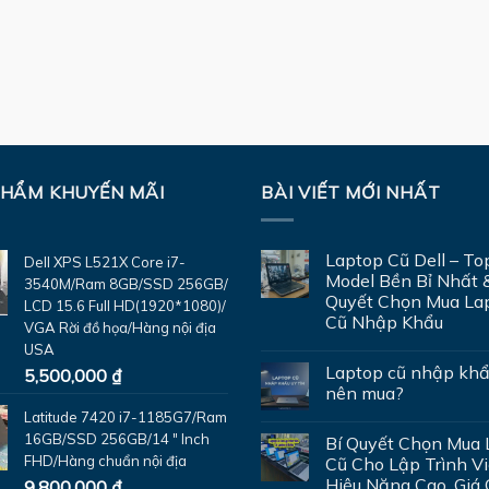
PHẨM KHUYẾN MÃI
BÀI VIẾT MỚI NHẤT
Laptop Cũ Dell – To
Dell XPS L521X Core i7-
Model Bền Bỉ Nhất 
3540M/Ram 8GB/SSD 256GB/
Quyết Chọn Mua La
LCD 15.6 Full HD(1920*1080)/
Cũ Nhập Khẩu
VGA Rời đồ họa/Hàng nội địa
USA
Laptop cũ nhập khẩ
5,500,000
₫
nên mua?
Latitude 7420 i7-1185G7/Ram
16GB/SSD 256GB/14 " Inch
Bí Quyết Chọn Mua 
FHD/Hàng chuẩn nội địa
Cũ Cho Lập Trình Vi
Hiệu Năng Cao, Giá
9,800,000
₫