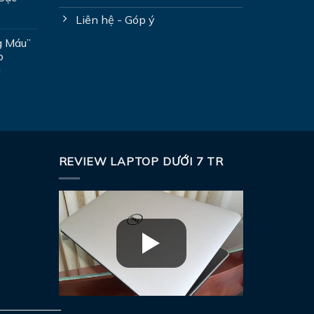
Liên hệ - Góp ý
g Máu”
o
g
REVIEW LAPTOP DƯỚI 7 TR
—————–